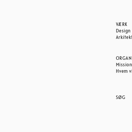
VÆRK
Design
Arkitek
ORGAN
Missio
Hvem vi
SØG