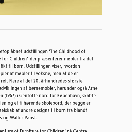
netop åbnet udstillingen
‘The Childhood of
 for Children’
, der præsenterer møbler fra det
ikt til børn. Udstillingen viser, hvordan
pier af møbler til voksne, men at de er
ret. Flere af det 20. århundredes største
 udviklingen af børnemøbler, herunder også Arne
n (1957) i Gentofte nord for København, skabte
en og et tilhørende skolebord, der begge er
 selskab af andre designs til børn fra blandt
s og Walter Papst.
entury of Furniture for Children’
på Centre