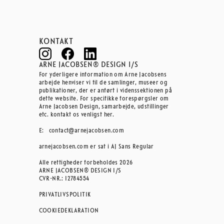
KONTAKT
ARNE JACOBSEN® DESIGN I/S
For yderligere information om Arne Jacobsens
arbejde henviser vi til de samlinger, museer og
publikationer, der er anført i videnssektionen på
dette website. For specifikke forespørgsler om
Arne Jacobsen Design, samarbejde, udstillinger
etc. kontakt os venligst her.
E:
contact@arnejacobsen.com
arnejacobsen.com er sat i AJ Sans Regular
Alle rettigheder forbeholdes 2026
ARNE JACOBSEN® DESIGN I/S
CVR-NR.: 12784554
PRIVATLIVSPOLITIK
COOKIEDEKLARATION