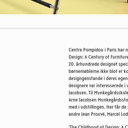
Centre Pompidou i Paris har 
Design: A Century of Furniture
20. århundrede designet specif
børnemøblerne ikke blot er ko
designgenstande i deres egen 
designere var interesserede i
Jacobsen. Til Munkegårdsskole
Arne Jacobsen Munkegårdsstol
med i udstillingen. Her får de
andre Jean Prouvé, Marcel Lod
‘The Childhood of Design: A C