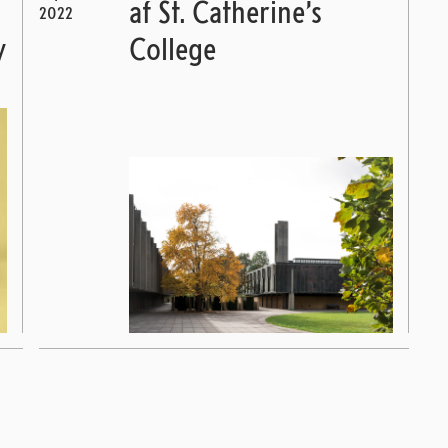
af St. Catherine’s
2022
y
College