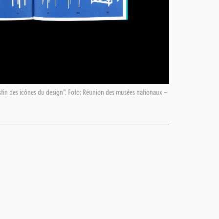
tin des icônes du design”. Foto: Réunion des musées nationaux –