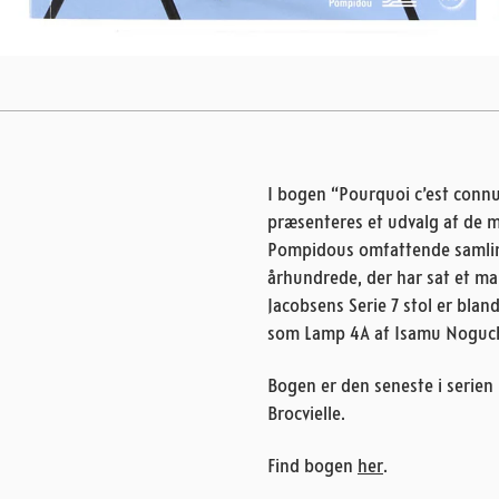
I bogen “Pourquoi c’est connu
præsenteres et udvalg af de m
Pompidous omfattende samling
århundrede, der har sat et mar
Jacobsens Serie 7 stol er blan
som Lamp 4A af Isamu Noguchi
Bogen er den seneste i serien 
Brocvielle.
Find bogen
her
.