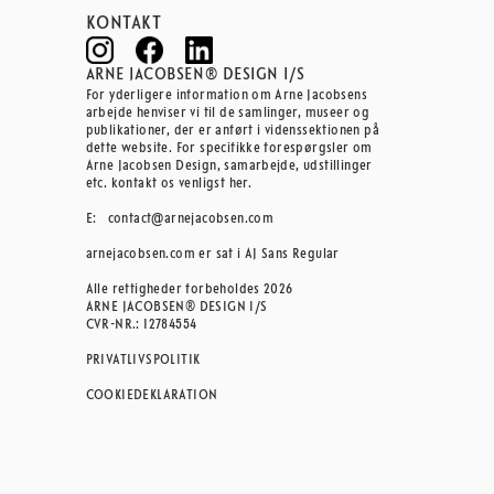
KONTAKT
ARNE JACOBSEN® DESIGN I/S
For yderligere information om Arne Jacobsens
arbejde henviser vi til de samlinger, museer og
publikationer, der er anført i videnssektionen på
dette website. For specifikke forespørgsler om
Arne Jacobsen Design, samarbejde, udstillinger
etc. kontakt os venligst her.
E:
contact@arnejacobsen.com
arnejacobsen.com er sat i AJ Sans Regular
Alle rettigheder forbeholdes 2026
ARNE JACOBSEN® DESIGN I/S
CVR-NR.: 12784554
PRIVATLIVSPOLITIK
COOKIEDEKLARATION