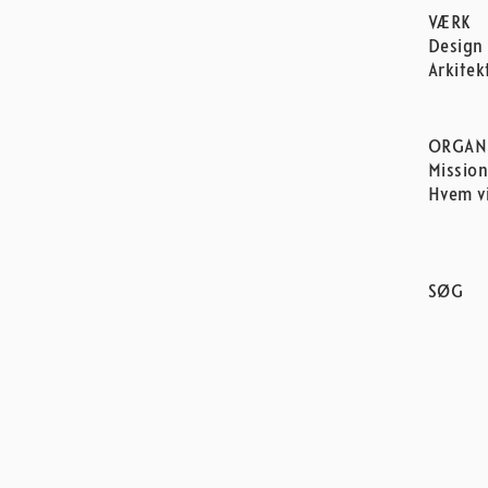
VÆRK
Design
Arkitek
ORGAN
Missio
Hvem vi
SØG