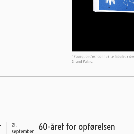
“Pourquoi c’est connu? Le fabuleux des
Grand Palais.
21.
r
60-året for opførelsen
september