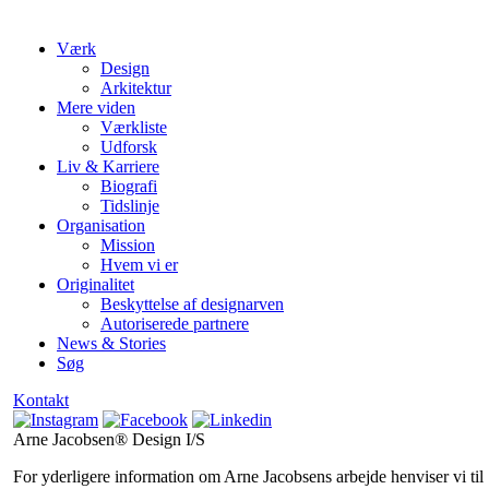
EN TIDSLINJE OVER
ARNE JACOBSENS KARRIERE
Værk
Design
Tidslinje
Arkitektur
Mere viden
Værkliste
Udforsk
Liv & Karriere
Biografi
Tidslinje
Organisation
Mission
Hvem vi er
Originalitet
Beskyttelse af designarven
Autoriserede partnere
News & Stories
Søg
Kontakt
Arne Jacobsen® Design I/S
For yderligere information om Arne Jacobsens arbejde henviser vi til