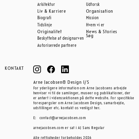
Arkitektur
Udforsk
Liv & Karriere
Organisation
Biografi
Mission
Tidslinje
Hvem vi er
Originalitet
News & Stories
Søg
Beskyttelse af designarven
Autoriserede partnere
KONTAKT
Arne Jacobsen® Design I/S
For yderligere information om Arne Jacobsens arbejde
henviser vi til de samlinger, museer og publikationer, der
er anført i videnssektionen på dette website. For specifikke
forespørgsler om Arne Jacobsen Design, samarbejde,
udstillinger etc. kontakt os venligst her.
E:
contact@arnejacobsen.com
arnejacobsen.com er sat i AJ Sans Regular
Alle rettigheder forbeholdes 2026