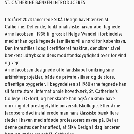
ST. CATHERINE BÆNKEN INTRODUCERES
I foråret 2023 lancerede SIKA Design havebænken St.
Catherine. Det enkle, funktionalistiske havemøbel tegnede
Arne Jacobsen i 1935 til grossist Helge Wandel i forbindelse
med at han også tegnede familiens villa nord for København.
Den fremstilles i dag i certificeret teaktræ, der sikrer såvel
bænkens udtryk som dens modstandsdygtighed over for vind
og vejr.
Arne Jacobsen designede ofte landskabet omkring sine
arkitekturprojekter, både de private villaer og de store,
offentlige byggerier. I begyndelsen af 1960’erne tegnede han
sit første store, internationale hovedværk, St. Catherine’s
College i Oxford, og her skabte han også en smuk have
omkring det prestigefyldte universitetskollegie. Efter Arne
Jacobsens død installerede man hans klassiske bænk flere
steder i haven med afdøde professorers navne på. Det er
denne gestus der har affødt, at SIKA Design i dag lancerer