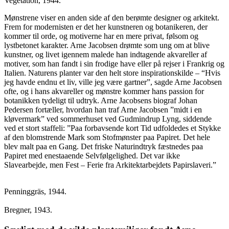
Vegetation, 1944.
Mønstrene viser en anden side af den berømte designer og arkitekt.
Frem for modernisten er det her kunstneren og botanikeren, der
kommer til orde, og motiverne har en mere privat, følsom og
lystbetonet karakter. Arne Jacobsen drømte som ung om at blive
kunstner, og livet igennem malede han indtagende akvareller af
motiver, som han fandt i sin frodige have eller på rejser i Frankrig og
Italien. Naturens planter var den helt store inspirationskilde – “Hvis
jeg havde endnu et liv, ville jeg være gartner”, sagde Arne Jacobsen
ofte, og i hans akvareller og mønstre kommer hans passion for
botanikken tydeligt til udtryk. Arne Jacobsens biograf Johan
Pedersen fortæller, hvordan han traf Arne Jacobsen ”midt i en
kløvermark” ved sommerhuset ved Gudmindrup Lyng, siddende
ved et stort staffeli:
”Paa forbavsende kort Tid udfoldedes et Stykke
af den blomstrende Mark som Stofmønster paa Papiret. Det hele
blev malt paa en Gang. Det friske Naturindtryk fæstnedes paa
Papiret med enestaaende Selvfølgelighed. Det var ikke
Slavearbejde, men Fest – Ferie fra Arkitektarbejdets Papirslaveri.”
Penninggräs, 1944.
Bregner, 1943.