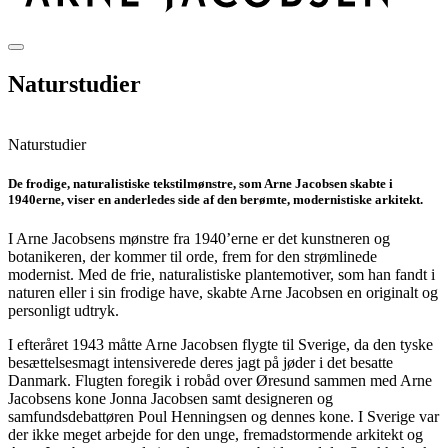
Naturstudier
Naturstudier
De frodige, naturalistiske tekstilmønstre, som Arne Jacobsen skabte i
1940erne, viser en anderledes side af den berømte, modernistiske arkitekt.
I Arne Jacobsens mønstre fra 1940’erne er det kunstneren og
botanikeren, der kommer til orde, frem for den strømlinede
modernist. Med de frie, naturalistiske plantemotiver, som han fandt i
naturen eller i sin frodige have, skabte Arne Jacobsen en originalt og
personligt udtryk.
I efteråret 1943 måtte Arne Jacobsen flygte til Sverige, da den tyske
besættelsesmagt intensiverede deres jagt på jøder i det besatte
Danmark. Flugten foregik i robåd over Øresund sammen med Arne
Jacobsens kone Jonna Jacobsen samt designeren og
samfundsdebattøren Poul Henningsen og dennes kone. I Sverige var
der ikke meget arbejde for den unge, fremadstormende arkitekt og