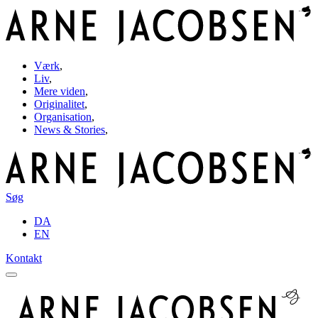
Værk
,
Liv
,
Mere viden
,
Originalitet
,
Organisation
,
News & Stories
,
Søg
DA
EN
Kontakt