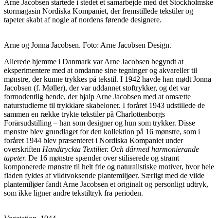
Arne Jacobsen startede i stedet et samarbejde med det Stockholmske
stormagasin Nordiska Kompaniet, der fremstillede tekstiler og
tapeter skabt af nogle af nordens førende designere.
Arne og Jonna Jacobsen. Foto: Arne Jacobsen Design.
Allerede hjemme i Danmark var Arne Jacobsen begyndt at
eksperimentere med at omdanne sine tegninger og akvareller til
mønstre, der kunne trykkes på tekstil. I 1942 havde han mødt Jonna
Jacobsen (f. Møller), der var uddannet stoftrykker, og det var
formodentlig hende, der hjalp Arne Jacobsen med at omsætte
naturstudierne til trykklare skabeloner. I foråret 1943 udstillede de
sammen en række trykte tekstiler på Charlottenborgs
Forårsudstilling – han som designer og hun som trykker. Disse
mønstre blev grundlaget for den kollektion på 16 mønstre, som i
foråret 1944 blev præsenteret i Nordiska Kompaniet under
overskriften
Handtryckta Textilier. Och därmed harmonierande
tapeter.
De 16 mønstre spænder over stiliserede og stramt
komponerede mønstre til helt frie og naturalistiske motiver, hvor hele
fladen fyldes af vildtvoksende plantemiljøer. Særligt med de vilde
plantemiljøer fandt Arne Jacobsen et originalt og personligt udtryk,
som ikke ligner andre tekstiltryk fra perioden.