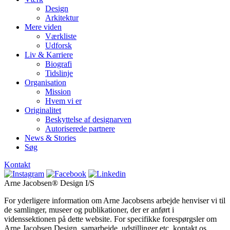
Design
Arkitektur
Mere viden
Værkliste
Udforsk
Liv & Karriere
Biografi
Tidslinje
Organisation
Mission
Hvem vi er
Originalitet
Beskyttelse af designarven
Autoriserede partnere
News & Stories
Søg
Kontakt
Arne Jacobsen® Design I/S
For yderligere information om Arne Jacobsens arbejde henviser vi til
de samlinger, museer og publikationer, der er anført i
videnssektionen på dette website. For specifikke forespørgsler om
Arne Jacobsen Design, samarbejde, udstillinger etc. kontakt os