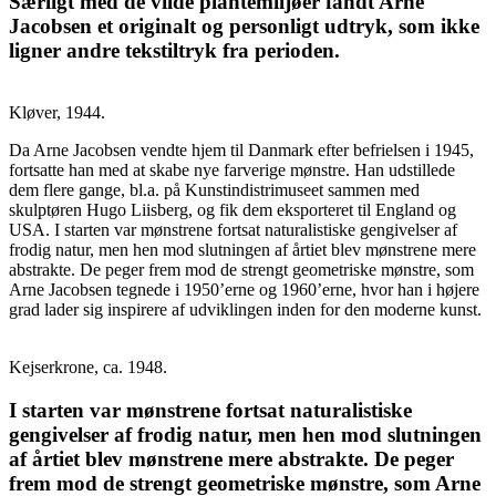
Særligt med de vilde plantemiljøer fandt Arne
Jacobsen et originalt og personligt udtryk, som ikke
ligner andre tekstiltryk fra perioden.
Kløver, 1944.
Da Arne Jacobsen vendte hjem til Danmark efter befrielsen i 1945,
fortsatte han med at skabe nye farverige mønstre. Han udstillede
dem flere gange, bl.a. på Kunstindistrimuseet sammen med
skulptøren Hugo Liisberg, og fik dem eksporteret til England og
USA. I starten var mønstrene fortsat naturalistiske gengivelser af
frodig natur, men hen mod slutningen af årtiet blev mønstrene mere
abstrakte. De peger frem mod de strengt geometriske mønstre, som
Arne Jacobsen tegnede i 1950’erne og 1960’erne, hvor han i højere
grad lader sig inspirere af udviklingen inden for den moderne kunst.
Kejserkrone, ca. 1948.
I starten var mønstrene fortsat naturalistiske
gengivelser af frodig natur, men hen mod slutningen
af årtiet blev mønstrene mere abstrakte. De peger
frem mod de strengt geometriske mønstre, som Arne