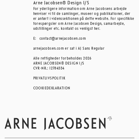
Arne Jacobsen® Design I/S
For yderligere information om Arne Jacobsens arbejde
henviser vi til de samlinger, museer og publikationer, der
er anført i videnssektionen på dette website. For specifikke
forespørgsler om Arne Jacobsen Design, samarbejde,
udstillinger etc. kontakt os venligst her.
E:
contact@arnejacobsen.com
arnejacobsen.com er sat i AJ Sans Regular
Alle rettigheder forbeholdes 2026
ARNE JACOBSEN® DESIGN I/S
CVR-NR.: 12784554
PRIVATLIVSPOLITIK
COOKIEDEKLARATION