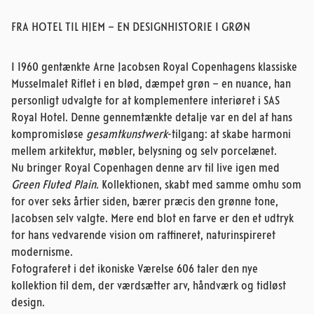
FRA HOTEL TIL HJEM – EN DESIGNHISTORIE I GRØN
I 1960 gentænkte Arne Jacobsen Royal Copenhagens klassiske
Musselmalet Riflet i en blød, dæmpet grøn – en nuance, han
personligt udvalgte for at komplementere interiøret i SAS
Royal Hotel. Denne gennemtænkte detalje var en del af hans
kompromisløse
gesamtkunstwerk
-tilgang: at skabe harmoni
mellem arkitektur, møbler, belysning og selv porcelænet.
Nu bringer Royal Copenhagen denne arv til live igen med
Green Fluted Plain
. Kollektionen, skabt med samme omhu som
for over seks årtier siden, bærer præcis den grønne tone,
Jacobsen selv valgte. Mere end blot en farve er den et udtryk
for hans vedvarende vision om raffineret, naturinspireret
modernisme.
Fotograferet i det ikoniske Værelse 606 taler den nye
kollektion til dem, der værdsætter arv, håndværk og tidløst
design.