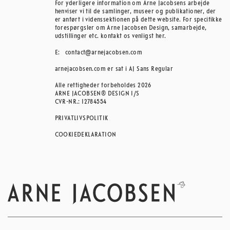
For yderligere information om Arne Jacobsens arbejde
henviser vi til de samlinger, museer og publikationer, der
er anført i videnssektionen på dette website. For specifikke
forespørgsler om Arne Jacobsen Design, samarbejde,
udstillinger etc. kontakt os venligst her.
E:
contact@arnejacobsen.com
arnejacobsen.com er sat i AJ Sans Regular
Alle rettigheder forbeholdes 2026
ARNE JACOBSEN® DESIGN I/S
CVR-NR.: 12784554
PRIVATLIVSPOLITIK
COOKIEDEKLARATION