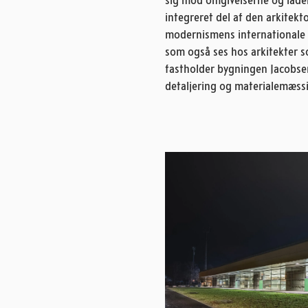
sig mod omgivelserne og lader
integreret del af den arkitekto
modernismens internationale 
som også ses hos arkitekter 
fastholder bygningen Jacobsen
detaljering og materialemæss