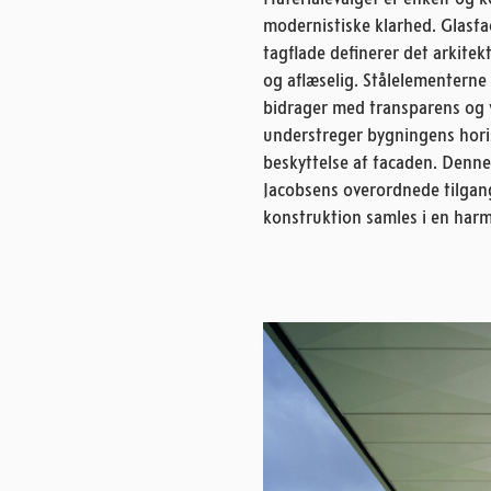
modernistiske klarhed. Glasf
tagflade definerer det arkite
og aflæselig. Stålelementerne
bidrager med transparens og 
understreger bygningens hori
beskyttelse af facaden. Denne
Jacobsens overordnede tilgang 
konstruktion samles i en har