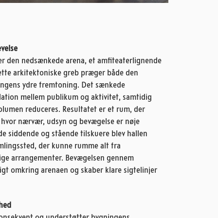
evelse
er den nedsænkede arena, et amfiteaterlignende
ette arkitektoniske greb præger både den
ingens ydre fremtoning. Det sænkede
lation mellem publikum og aktivitet, samtidig
lumen reduceres. Resultatet er et rum, der
, hvor nærvær, udsyn og bevægelse er nøje
de siddende og stående tilskuere blev hallen
mlingssted, der kunne rumme alt fra
tlige arrangementer. Bevægelsen gennem
igt omkring arenaen og skaber klare sigtelinjer
rhed
 konsekvent og understøtter bygningens