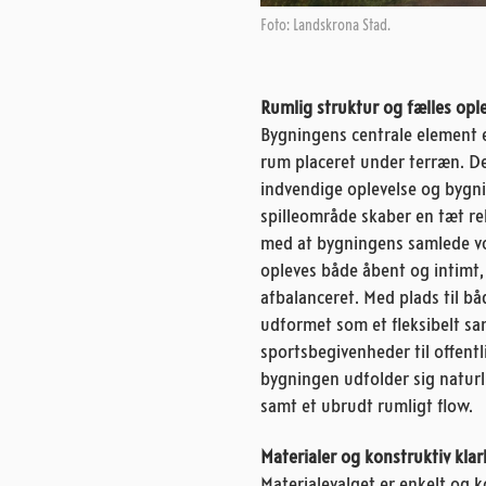
Foto: Landskrona Stad.
Rumlig struktur og fælles opl
Bygningens centrale element 
rum placeret under terræn. D
indvendige oplevelse og bygn
spilleområde skaber en tæt re
med at bygningens samlede vo
opleves både åbent og intimt
afbalanceret. Med plads til bå
udformet som et fleksibelt sa
sportsbegivenheder til offen
bygningen udfolder sig naturl
samt et ubrudt rumligt flow.
Materialer og konstruktiv kla
Materialevalget er enkelt og