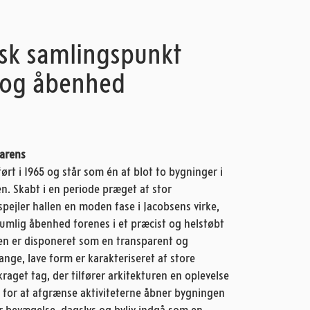
isk samlingspunkt
s og åbenhed
parens
rt i 1965 og står som én af blot to bygninger i
n. Skabt i en periode præget af stor
ejler hallen en moden fase i Jacobsens virke,
rumlig åbenhed forenes i et præcist og helstøbt
en er disponeret som en transparent og
nge, lave form er karakteriseret af store
aget tag, der tilfører arkitekturen en oplevelse
m for at afgrænse aktiviteterne åbner bygningen