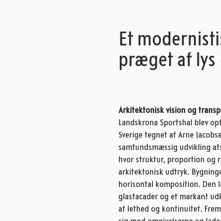
Et modernist
præget af ly
Arkitektonisk vision og trans
Landskrona Sportshal blev opfø
Sverige tegnet af Arne Jacobse
samfundsmæssig udvikling afsp
hvor struktur, proportion og 
arkitektonisk udtryk. Bygning
horisontal komposition. Den la
glasfacader og et markant udkr
af lethed og kontinuitet. Fre