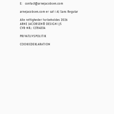
E:
contact@arnejacobsen.com
arnejacobsen.com er sat i AJ Sans Regular
Alle rettigheder forbeholdes 2026
ARNE JACOBSEN® DESIGN I/S
CVR-NR.: 12784554
PRIVATLIVSPOLITIK
COOKIEDEKLARATION