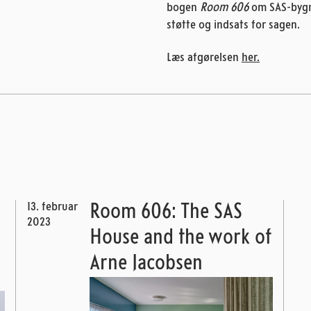
bogen
Room 606
om SAS-bygni
støtte og indsats for sagen.
Læs afgørelsen
her.
13. februar
Room 606: The SAS
2023
House and the work of
Arne Jacobsen