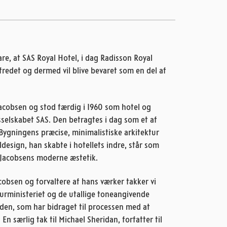
are, at SAS Royal Hotel, i dag Radisson Royal
 fredet og dermed vil blive bevaret som en del af
acobsen og stod færdig i 1960 som hotel og
sselskabet SAS. Den betragtes i dag som et af
ygningens præcise, minimalistiske arkitektur
esign, han skabte i hotellets indre, står som
 Jacobsens moderne æstetik.
bsen og forvaltere af hans værker takker vi
turministeriet og de utallige toneangivende
den, som har bidraget til processen med at
En særlig tak til Michael Sheridan, forfatter til