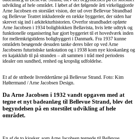
udvikling af hele området. I løbet af det følgende årti virkeliggjorde
Arne Jacobsen en storslået vision, der ud over Bellevue Strandbad
og Bellevue Teatret inkluderede en række byggerier, der siden har
skrevet sig ind i arkitekturhistorien. Overfor strandbadet opførte
Arne Jacobsen i 1934 boligblokken Bellavista, hvis lette udtryk og
funktionelle organisering har gjort byggeriet til et hovedværk inden
for mellemkrigstidens boligbyggeri i Danmark. Fra 1937 kunne
områdets besøgende desuden tanke deres biler op ved Arne
Jacobsens futuristiske tankstation og i 1938 kom nye kioskanlæg og
en kajakklub til på stranden – alt sammen i tråd med periodens
idealer om sundhed, renhed og kropslig udfoldelse.
Et af de stribede livreddertårne på Bellevue Strand. Foto: Kim
Høltermand / Arne Jacobsen Design.
Da Arne Jacobsen i 1932 vandt opgaven med at
tegne et nyt badeanlæg til Bellevue Strand, blev det
begyndelsen på en storstilet udvikling af hele
området.
En af de to kiosker, som Arne Jacobsen tegnede til Bellevue