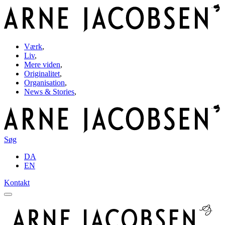
Værk
,
Liv
,
Mere viden
,
Originalitet
,
Organisation
,
News & Stories
,
Søg
DA
EN
Kontakt