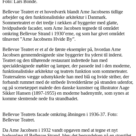
Foto: Lars Bonde.
Bellevue Teatret er et hovedværk blandt Arne Jacobsens tidlige
arbejder og den funktionalistiske arkitektur i Danmark.
Sommerteatret er det tredje i rækken af byggerier med glatte,
hvidpudsede facader, som Arne Jacobsen tegnede til området
omkring Bellevue Strand i 1930’erne, og som har givet området
tilnavnet ”Arne Jacobsens Hvide By”.
Bellevue Teatret er et af de første eksempler på, hvordan Arne
Jacobsen gennemdesignede sine byggerier fra yderst til inderst.
Teatret og den tilhørende restaurant indrettede han med
specialdesignede møbler og lamper, der passede ind i den moderne,
funktionalistiske arkitektur og teatrets funktion som sommerteater.
Teatersalens vægge udsmykkede han med blå og hvide striber, der
forbandt rummet med de stribede livreddertårne på stranden udenfor,
og på scenetæppet malede den danske kunstner og illustrator Aage
Sikker Hansen (1897-1955) en moderne badenymfe, som synes at
komme slentrende nede fra strandbadet.
Bellevue Teatrets facade omkring åbningen i 1936-37. Foto:
Bellevue Teatret.
Da Arne Jacobsen i 1932 vandt opgaven med at tegne et nyt
badeanlæg til Bellevue Strand, blev det begyndelsen på en storstilet