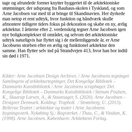
tage og afrundede former knytter byggeriet til de arkitektoniske
strømninger, der udsprang fra Bauhaus-skolen i Tyskland, og som
Arne Jacobsen var med til at bringe til Skandinavien. Her dyrkede
man netop et rent udtryk, hvor funktion og håndværk skulle
afmontere tidligere tiders fokus på dekoration og skabe en ny, ærlig
arkitektur. I årtierne efter 2. verdenskrig tegner Arne Jacobsen igen
nye boligkomplekser til området, og selvom det arkitektoniske
udtryk naturligvis har flyttet sig i de mellemliggende år, er Arne
Jacobsens stræben efter en ærlig og funktionel arkitektur den
samme. Han flytter selv ind på Strandvejen 413, hvor han bor indtil
sin død i 1971.
Kilder: Arne Jacobsen Design Archives. / Arne Jacobsens tegninger.
Samlingens af arkitekturtegninger, Det Kongelige Bibliotek –
Danmarks Kunstbibliotek / Arne Jacobsens scrapbøger. Det
Kongelige Bibliotek – Danmarks Kunstbibliotek / Stenum Poulsen,
K., Skaarup Larsen, A., & Staunsager, S. (2020). Arne Jacobsen –
Designer Denmark. Kolding: Trapholt. / Strømberg, U. (2013).
Bellevue Teatret : arkitektur og teater i Arne Jacobsens
bygningsværk. Nykøbing Sj.: Bogværket. / Thau, C., & Vindum, K.
(1998). Arne Jacobsen. København: Arkitektens Forlag.