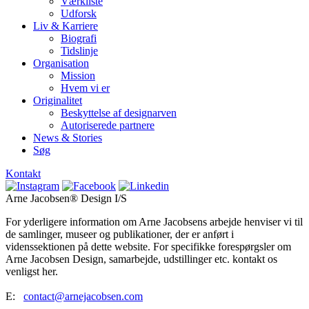
Værkliste
Udforsk
Liv & Karriere
Biografi
Tidslinje
Organisation
Mission
Hvem vi er
Originalitet
Beskyttelse af designarven
Autoriserede partnere
News & Stories
Søg
Kontakt
Arne Jacobsen® Design I/S
For yderligere information om Arne Jacobsens arbejde henviser vi til
de samlinger, museer og publikationer, der er anført i
videnssektionen på dette website. For specifikke forespørgsler om
Arne Jacobsen Design, samarbejde, udstillinger etc. kontakt os
venligst her.
E:
contact@arnejacobsen.com