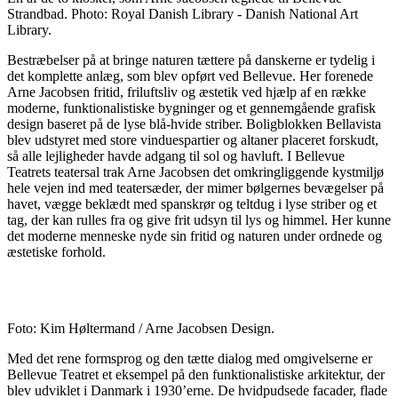
Strandbad. Photo: Royal Danish Library - Danish National Art
Library.
Bestræbelser på at bringe naturen tættere på danskerne er tydelig i
det komplette anlæg, som blev opført ved Bellevue. Her forenede
Arne Jacobsen fritid, friluftsliv og æstetik ved hjælp af en række
moderne, funktionalistiske bygninger og et gennemgående grafisk
design baseret på de lyse blå-hvide striber. Boligblokken Bellavista
blev udstyret med store vinduespartier og altaner placeret forskudt,
så alle lejligheder havde adgang til sol og havluft. I Bellevue
Teatrets teatersal trak Arne Jacobsen det omkringliggende kystmiljø
hele vejen ind med teatersæder, der mimer bølgernes bevægelser på
havet, vægge beklædt med spanskrør og teltdug i lyse striber og et
tag, der kan rulles fra og give frit udsyn til lys og himmel. Her kunne
det moderne menneske nyde sin fritid og naturen under ordnede og
æstetiske forhold.
Foto: Kim Høltermand / Arne Jacobsen Design.
Med det rene formsprog og den tætte dialog med omgivelserne er
Bellevue Teatret et eksempel på den funktionalistiske arkitektur, der
blev udviklet i Danmark i 1930’erne. De hvidpudsede facader, flade